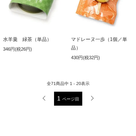
水羊羹 緑茶（単品）
マドレーヌ一歩（1個／単
品）
346円(税26円)
430円(税32円)
全
71
商品中
1 - 20
表示
1
ページ目