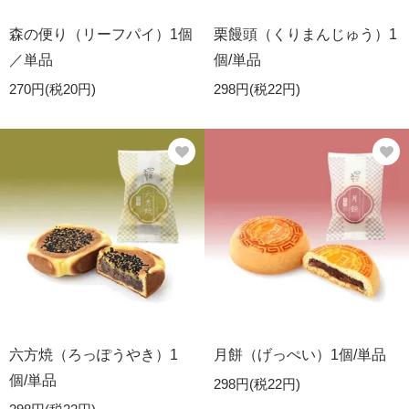
森の便り（リーフパイ）1個
栗饅頭（くりまんじゅう）1
／単品
個/単品
270円(税20円)
298円(税22円)
六方焼（ろっぽうやき）1
月餅（げっぺい）1個/単品
個/単品
298円(税22円)