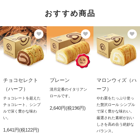
おすすめ商品
チョコセレクト
プレーン
マロンウィズ（ハ
（ハーフ）
ーフ）
清月定番のイタリアン
ロールです。
チョコレートを超えた
やわ栗をたっぷり使っ
チョコレート、シンプ
た贅沢ロール シンプル
2,640円(税196円)
ルで深く豊かな味わ
で深く豊かな味わい。
い。
厳選された素材がおい
しさを高め合う絶妙な
1,641円(税122円)
バランス。