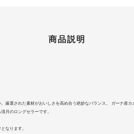
商品説明
。
い。厳選された素材がおいしさを高め合う絶妙なバランス。 ガーナ産カ
る清月のロングセラーです。
けとなります。