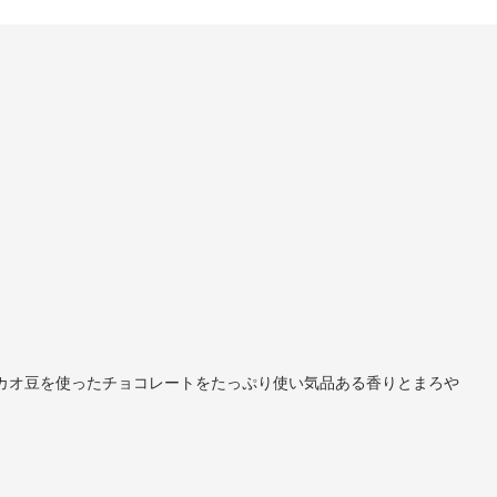
カオ豆を使ったチョコレートをたっぷり使い気品ある香りとまろや